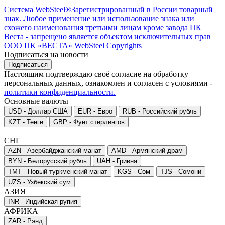
Cистема
WebSteel®
Зарегистрированный в России товарный
знак. Любое применение или использование знака или
схожего наименования третьими лицам кроме завода ПК
Веста - запрещено
является объектом исключительных прав
ООО ПК «ВЕСТА»
WebSteel Copyrights
Подписаться на новости
Подписаться
Настоящим подтверждаю своё согласие на обработку
персональных данных, ознакомлен и согласен с условиями
-
политики конфиденциальности.
Основные валюты
USD
- Доллар США
EUR
- Евро
RUB
- Российский рубль
KZT
- Тенге
GBP
- Фунт стерлингов
СНГ
AZN
- Азербайджанский манат
AMD
- Армянский драм
BYN
- Белорусский рубль
UAH
- Гривна
TMT
- Новый туркменский манат
KGS
- Сом
TJS
- Сомони
UZS
- Узбекский сум
АЗИЯ
INR
- Индийская рупия
АФРИКА
ZAR
- Рэнд