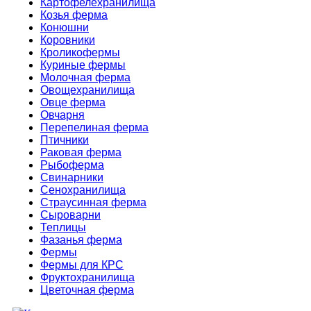
Картофелехранилища
Козья ферма
Конюшни
Коровники
Кроликофермы
Куриные фермы
Молочная ферма
Овощехранилища
Овце ферма
Овчарня
Перепелиная ферма
Птичники
Раковая ферма
Рыбоферма
Свинарники
Сенохранилища
Страусинная ферма
Сыроварни
Теплицы
Фазанья ферма
Фермы
Фермы для КРС
Фруктохранилища
Цветочная ферма